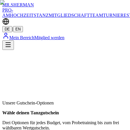
MR.SHERMAN
PRO-
AM
HOCHZEITSTANZ
MITGLIEDSCHAFT
TEAM
TURNIERE
S
|
DE
EN
Mein Bereich
Mitglied werden
Unsere Gutschein-Optionen
Wähle deinen Tanzgutschein
Drei Optionen für jedes Budget, vom Probetraining bis zum frei
wählbaren Wertgutschein.