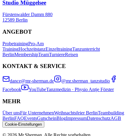
Studio Müggelsee
Fürstenwalder Damm 880
12589 Berlin
ANGEBOT
Probetraining
Pro-Am
Training
Hochzeitstanz
Einzeltraining
Tanzunterricht
Berlin
Membership
Team
Turniere
Reisen
KONTAKT & SERVICE
dance@mr-sherman.de
@mr.sherman_tanzstudio
Facebook
YouTube
Tanzmedizin · Physio Antje Förster
MEHR
Über uns
Für Unternehmen
Weihnachtsfeier Berlin
Teambuilding
Berlin
FAQ
Events
Gutschein
Blog
Impressum
Datenschutz
AGB
Cookie-Einstellungen
©
2026
Mr.Sherman.
Alle Rechte vorbehalten.