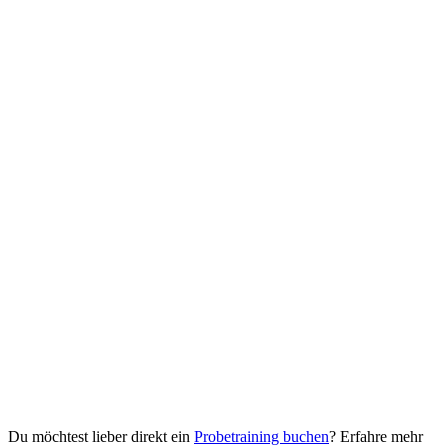
Kein Tanzpartner nötig
Bei unserem Pro-Am Konzept tanzt der Profi mit dem Beschenkten.
Alleine kommen genügt.
Flexible Einlösung
12 Monate Gültigkeit, freie Wahl von Tanzstil, Standort und Termin.
Maximale Flexibilität für den Beschenkten.
Zwei exklusive Studios
Einlösbar an beiden Standorten: Studio Müggelsee (direkt am
Wasser) oder Studio Wilmersdorf (City West).
Du möchtest lieber direkt ein
Probetraining buchen
? Erfahre mehr