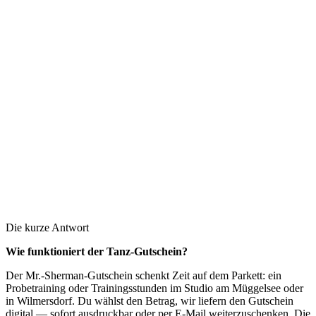
€
Ab
25
€ bis
5.000
€
Die kurze Antwort
Wie funktioniert der Tanz-Gutschein?
Der Mr.-Sherman-Gutschein schenkt Zeit auf dem Parkett: ein
Probetraining oder Trainingsstunden im Studio am Müggelsee oder
in Wilmersdorf. Du wählst den Betrag, wir liefern den Gutschein
digital — sofort ausdruckbar oder per E-Mail weiterzuschenken. Die