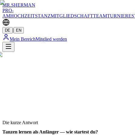
MR.SHERMAN
PRO-
AM
HOCHZEITSTANZ
MITGLIEDSCHAFT
TEAM
TURNIERE
S
|
DE
EN
Mein Bereich
Mitglied werden
Die kurze Antwort
Tanzen lernen als Anfänger — wie startest du?