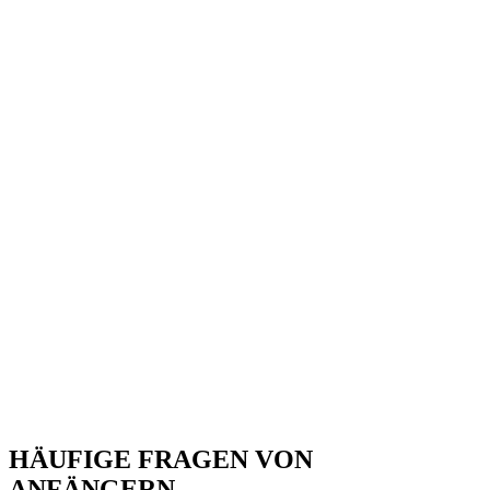
49
€
1
Kurzes Kennenlernen und Ziele besprechen
2
Erste Tanzschritte mit deinem Profi-Partner
3
Feedback und persönliche Empfehlung
Mitgliedschaften ansehen
HÄUFIGE FRAGEN VON
ANFÄNGERN