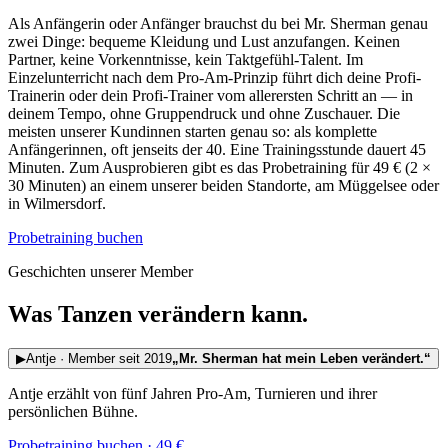
Als Anfängerin oder Anfänger brauchst du bei Mr. Sherman genau
zwei Dinge: bequeme Kleidung und Lust anzufangen. Keinen
Partner, keine Vorkenntnisse, kein Taktgefühl-Talent. Im
Einzelunterricht nach dem Pro-Am-Prinzip führt dich deine Profi-
Trainerin oder dein Profi-Trainer vom allerersten Schritt an — in
deinem Tempo, ohne Gruppendruck und ohne Zuschauer. Die
meisten unserer Kundinnen starten genau so: als komplette
Anfängerinnen, oft jenseits der 40. Eine Trainingsstunde dauert 45
Minuten. Zum Ausprobieren gibt es das Probetraining für 49 € (2 ×
30 Minuten) an einem unserer beiden Standorte, am Müggelsee oder
in Wilmersdorf.
Probetraining buchen
Geschichten unserer Member
Was Tanzen verändern kann.
▶
Antje · Member seit 2019
„Mr. Sherman hat mein Leben verändert.“
Antje erzählt von fünf Jahren Pro-Am, Turnieren und ihrer
persönlichen Bühne.
Probetraining buchen · 49 €