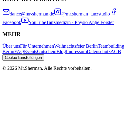
dance@mr-sherman.de
@mr.sherman_tanzstudio
Facebook
YouTube
Tanzmedizin · Physio Antje Förster
MEHR
Über uns
Für Unternehmen
Weihnachtsfeier Berlin
Teambuilding
Berlin
FAQ
Events
Gutschein
Blog
Impressum
Datenschutz
AGB
Cookie-Einstellungen
©
2026
Mr.Sherman.
Alle Rechte vorbehalten.