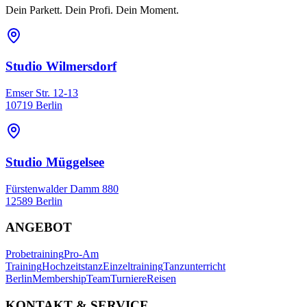
Dein Parkett. Dein Profi. Dein Moment.
Studio Wilmersdorf
Emser Str. 12-13
10719 Berlin
Studio Müggelsee
Fürstenwalder Damm 880
12589 Berlin
ANGEBOT
Probetraining
Pro-Am
Training
Hochzeitstanz
Einzeltraining
Tanzunterricht
Berlin
Membership
Team
Turniere
Reisen
KONTAKT & SERVICE