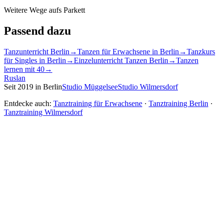
Weitere Wege aufs Parkett
Passend dazu
Tanzunterricht Berlin
→
Tanzen für Erwachsene in Berlin
→
Tanzkurs
für Singles in Berlin
→
Einzelunterricht Tanzen Berlin
→
Tanzen
lernen mit 40
→
Ruslan
Seit 2019 in Berlin
Studio Müggelsee
Studio Wilmersdorf
Entdecke auch:
Tanztraining für Erwachsene
·
Tanztraining Berlin
·
Tanztraining Wilmersdorf