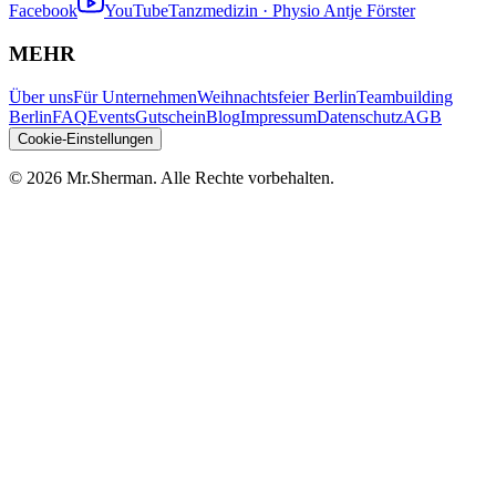
Facebook
YouTube
Tanzmedizin · Physio Antje Förster
MEHR
Über uns
Für Unternehmen
Weihnachtsfeier Berlin
Teambuilding
Berlin
FAQ
Events
Gutschein
Blog
Impressum
Datenschutz
AGB
Cookie-Einstellungen
©
2026
Mr.Sherman.
Alle Rechte vorbehalten.