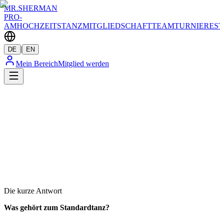
MR.SHERMAN
PRO-
AM
HOCHZEITSTANZ
MITGLIEDSCHAFT
TEAM
TURNIERE
S
|
DE
EN
Mein Bereich
Mitglied werden
Die kurze Antwort
Was gehört zum Standardtanz?