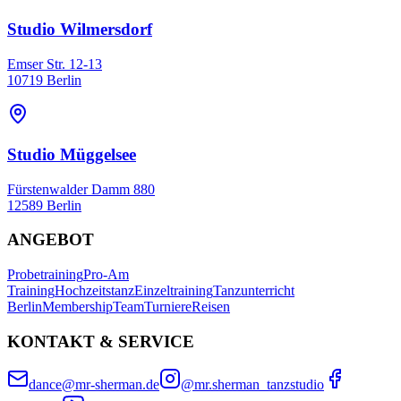
Studio Wilmersdorf
Emser Str. 12-13
10719 Berlin
Studio Müggelsee
Fürstenwalder Damm 880
12589 Berlin
ANGEBOT
Probetraining
Pro-Am
Training
Hochzeitstanz
Einzeltraining
Tanzunterricht
Berlin
Membership
Team
Turniere
Reisen
KONTAKT & SERVICE
dance@mr-sherman.de
@mr.sherman_tanzstudio